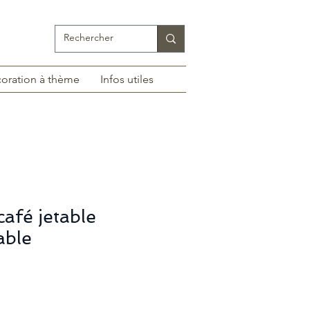
oration à thème
Infos utiles
café jetable
able