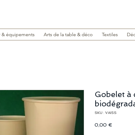
r & équipements
Arts de la table & déco
Textiles
Déc
Gobelet à 
biodégrad
SKU : VAISS
Prix
0,00 €