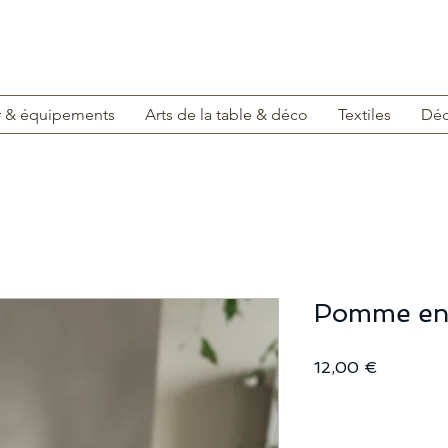
r & équipements
Arts de la table & déco
Textiles
Déc
Pomme en
Prix
12,00 €