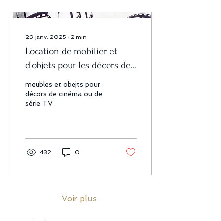
29 janv. 2025
∙
2
min
Location de mobilier et
d'objets pour les décors de
cinéma, les séries TV, les
meubles et obejts pour
courts métrages, les
décors de cinéma ou de
série TV
publicités et les shooting
photos
432
0
Voir plus