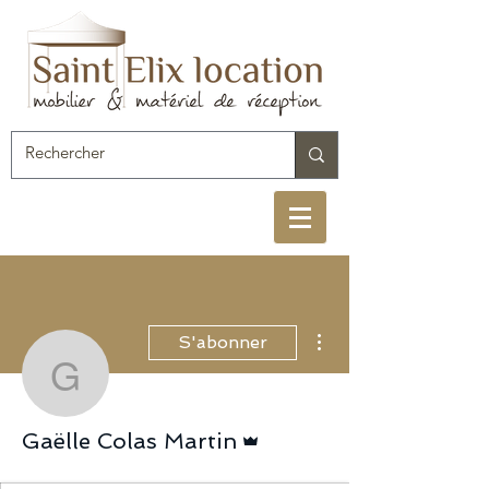
Plus d'actions
S'abonner
Gaëlle Colas Martin
Administrateur
Gaëlle Colas Martin