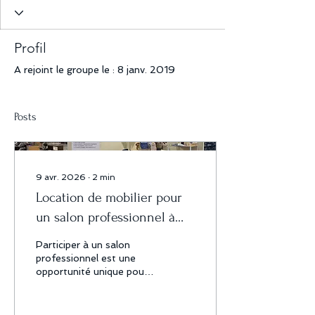
Profil
A rejoint le groupe le : 8 janv. 2019
Posts
9 avr. 2026
∙
2
min
Location de mobilier pour
un salon professionnel à
Toulouse : optimisez votre
Participer à un salon
stand facilement
professionnel est une
opportunité unique pour
développer votre visibilité,
rencontrer de nouveaux
clients et valoriser votre