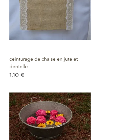
ceinturage de chaise en jute et
dentelle
Prix
1,10 €