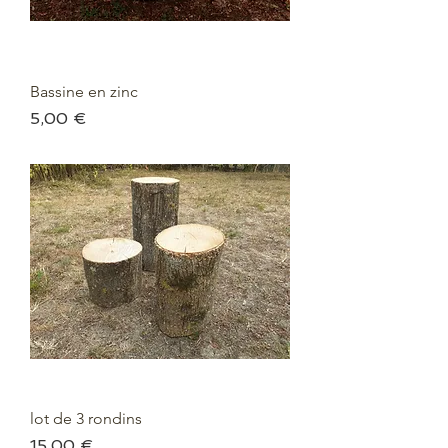
Bassine en zinc
Prix
5,00 €
lot de 3 rondins
Prix
15,00 €