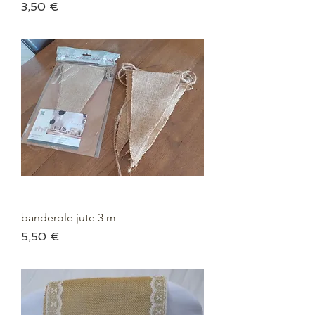
Prix
3,50 €
banderole jute 3 m
Prix
5,50 €