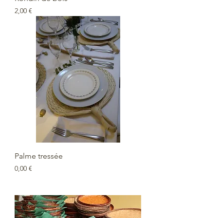
Prix
2,00 €
Palme tressée
Prix
0,00 €