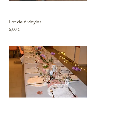
Lot de 6 vinyles
Prix
5,00 €
Set de table rond blanc
Prix
0,50 €