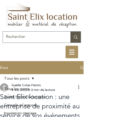
Post
Tous les posts
Gaëlle Colas Martin
Tous les posts
8 oct. 2020
3 min de lecture
Saint Elix location : une
Team Saint Elix location
entreprise de proximité au
Conseils et astuces
Inspiration mariage
service de vos événements