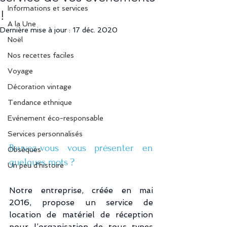
Informations et services
!
A la Une
Dernière mise à jour :
17 déc. 2020
Noël
Nos recettes faciles
Voyage
Décoration vintage
Tendance ethnique
Evénement éco-responsable
Services personnalisés
Pouvez-vous vous présenter en 
Obsèques
quelques mots ?
Un peu d'histoire
Notre entreprise, créée en mai 
2016, propose un service de 
location de matériel de réception 
pour l’organisation de tous types 