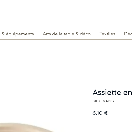
r & équipements
Arts de la table & déco
Textiles
Déc
Assiette e
SKU : VAISS
Prix
6,10 €