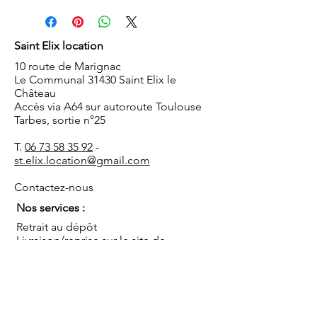
Saint Elix location
10 route de Marignac
Le Communal 31430 Saint Elix le
Château
Accès via A64 sur autoroute Toulouse
Tarbes, sortie n°25
T.
06 73 58 35 92
-
st.elix.location@gmail.com
Contactez-nous
Nos services :
Retrait au dépôt
Livraison/reprise sur le site de
réception
Installation/démontage
Coordination de l'événement
Conseils
Sauf mentions contraires, les prix s'entendent TTC