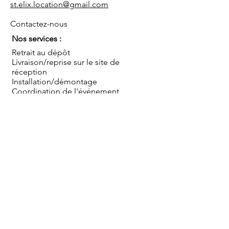
st.elix.location@gmail.com
Contactez-nous
Nos services :
Retrait au dépôt
Livraison/reprise sur le site de
réception
Installation/démontage
Coordination de l'événement
Conseils
Sauf mentions contraires, les prix s'entendent TTC
pour une mise à disposition au dépôt, hors mise en
place, montage et démontage, pour une journée
ou pour le week end (du vendredi après-midi au
lundi matin). Livraison et/ou installation par nos
soins en sus.
Blog