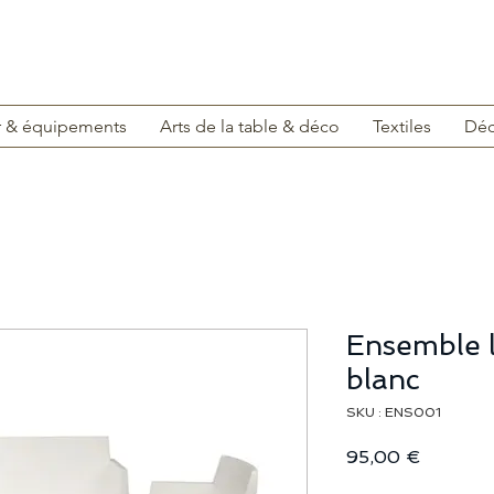
r & équipements
Arts de la table & déco
Textiles
Déc
Ensemble 
blanc
SKU : ENS001
Prix
95,00 €