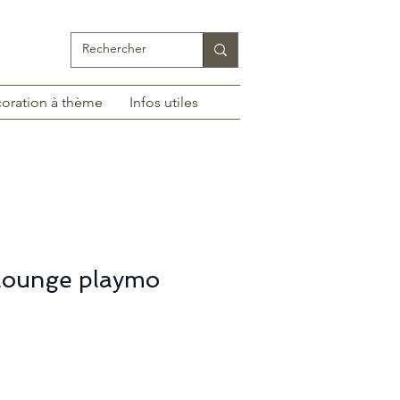
oration à thème
Infos utiles
lounge playmo