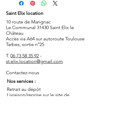
Saint Elix location
10 route de Marignac
Le Communal 31430 Saint Elix le
Château
Accès via A64 sur autoroute Toulouse
Tarbes, sortie n°25
T.
06 73 58 35 92
-
st.elix.location@gmail.com
Contactez-nous
Nos services :
Retrait au dépôt
Livraison/reprise sur le site de
réception
Installation/démontage
Coordination de l'événement
Conseils
Sauf mentions contraires, les prix s'entendent TTC
pour une mise à disposition au dépôt, hors mise en