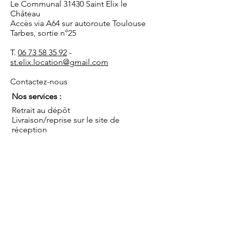
Le Communal 31430 Saint Elix le
Château
Accès via A64 sur autoroute Toulouse
Tarbes, sortie n°25
T.
06 73 58 35 92
-
st.elix.location@gmail.com
Contactez-nous
Nos services :
Retrait au dépôt
Livraison/reprise sur le site de
réception
Installation/démontage
Coordination de l'événement
Conseils
Sauf mentions contraires, les prix s'entendent TTC
pour une mise à disposition au dépôt, hors mise en
place, montage et démontage, pour une journée
ou pour le week end (du vendredi après-midi au
lundi matin). Livraison et/ou installation par nos
soins en sus.