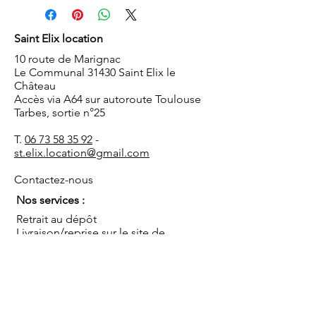
Saint Elix location
10 route de Marignac
Le Communal 31430 Saint Elix le
Château
Accès via A64 sur autoroute Toulouse
Tarbes, sortie n°25
T.
06 73 58 35 92
-
st.elix.location@gmail.com
Contactez-nous
Nos services :
Retrait au dépôt
Livraison/reprise sur le site de
réception
Installation/démontage
Coordination de l'événement
Conseils
Sauf mentions contraires, les prix s'entendent TTC