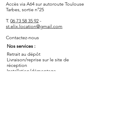
Accès via A64 sur autoroute Toulouse
Tarbes, sortie n°25
T.
06 73 58 35 92
-
st.elix.location@gmail.com
Contactez-nous
Nos services :
Retrait au dépôt
Livraison/reprise sur le site de
réception
Installation/démontage
Coordination de l'événement
Conseils
Sauf mentions contraires, les prix s'entendent TTC
pour une mise à disposition au dépôt, hors mise en
place, montage et démontage, pour une journée
ou pour le week end (du vendredi après-midi au
lundi matin). Livraison et/ou installation par nos
soins en sus.
Blog