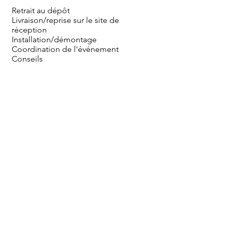
Retrait au dépôt
Livraison/reprise sur le site de
réception
Installation/démontage
Coordination de l'événement
Conseils
Sauf mentions contraires, les prix s'entendent TTC
pour une mise à disposition au dépôt, hors mise en
place, montage et démontage, pour une journée
ou pour le week end (du vendredi après-midi au
lundi matin). Livraison et/ou installation par nos
soins en sus.
Blog