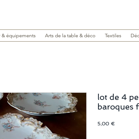
r & équipements
Arts de la table & déco
Textiles
Déc
lot de 4 pe
baroques f
Prix
5,00 €