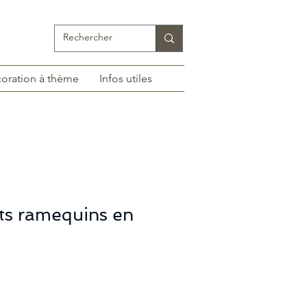
oration à thème
Infos utiles
its ramequins en