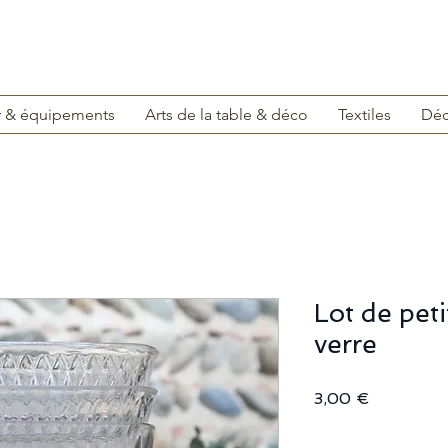
r & équipements
Arts de la table & déco
Textiles
Déc
Lot de pet
verre
Prix
3,00 €