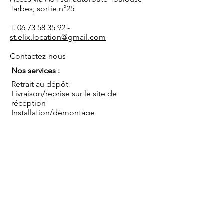
Tarbes, sortie n°25
T.
06 73 58 35 92
-
st.elix.location@gmail.com
Contactez-nous
Nos services :
Retrait au dépôt
Livraison/reprise sur le site de
réception
Installation/démontage
Coordination de l'événement
Conseils
Sauf mentions contraires, les prix s'entendent TTC
pour une mise à disposition au dépôt, hors mise en
place, montage et démontage, pour une journée
ou pour le week end (du vendredi après-midi au
lundi matin). Livraison et/ou installation par nos
soins en sus.
Blog