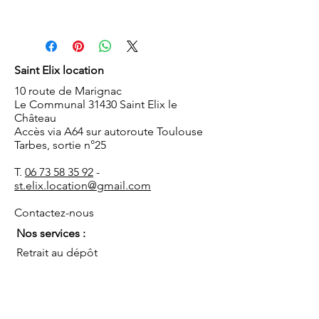
Saint Elix location
10 route de Marignac
Le Communal 31430 Saint Elix le
Château
Accès via A64 sur autoroute Toulouse
Tarbes, sortie n°25
T.
06 73 58 35 92
-
st.elix.location@gmail.com
Contactez-nous
Nos services :
Retrait au dépôt
Livraison/reprise sur le site de
réception
Installation/démontage
Coordination de l'événement