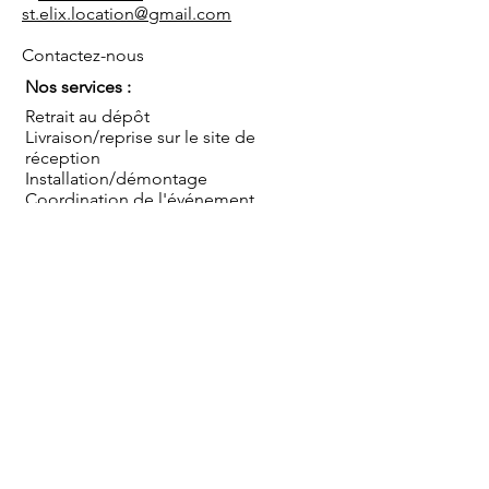
st.elix.location@gmail.com
Contactez-nous
Nos services :
Retrait au dépôt
Livraison/reprise sur le site de
réception
Installation/démontage
Coordination de l'événement
Conseils
Sauf mentions contraires, les prix s'entendent TTC
pour une mise à disposition au dépôt, hors mise en
place, montage et démontage, pour une journée
ou pour le week end (du vendredi après-midi au
lundi matin). Livraison et/ou installation par nos
soins en sus.
Blog