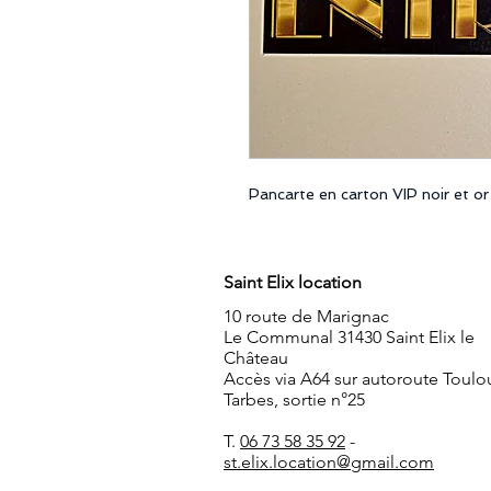
Pancarte en carton VIP noir et or
Saint Elix location
10 route de Marignac
Le Communal 31430 Saint Elix le
Château
Accès via A64 sur autoroute Toulo
Tarbes, sortie n°25
T.
06 73 58 35 92
-
st.elix.location@gmail.com