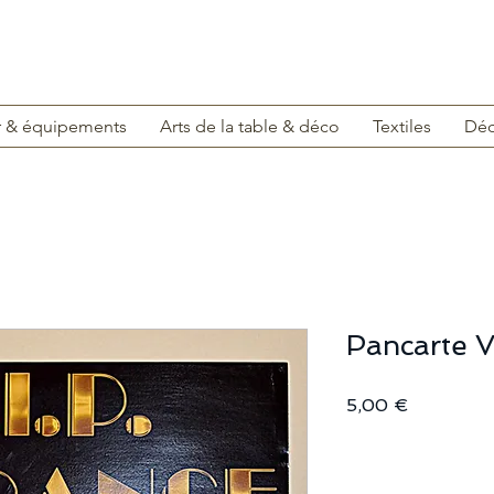
r & équipements
Arts de la table & déco
Textiles
Déc
Pancarte 
Prix
5,00 €