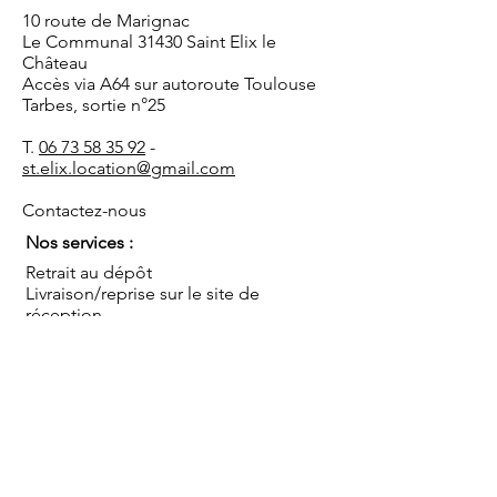
10 route de Marignac
Le Communal 31430 Saint Elix le
Château
Accès via A64 sur autoroute Toulouse
Tarbes, sortie n°25
T.
06 73 58 35 92
-
st.elix.location@gmail.com
Contactez-nous
Nos services :
Retrait au dépôt
Livraison/reprise sur le site de
réception
Installation/démontage
Coordination de l'événement
Conseils
Sauf mentions contraires, les prix s'entendent TTC
pour une mise à disposition au dépôt, hors mise en
place, montage et démontage, pour une journée
ou pour le week end (du vendredi après-midi au
lundi matin). Livraison et/ou installation par nos