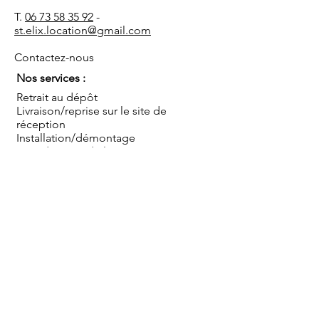
T.
06 73 58 35 92
-
st.elix.location@gmail.com
Contactez-nous
Nos services :
Retrait au dépôt
Livraison/reprise sur le site de
réception
Installation/démontage
Coordination de l'événement
Conseils
Sauf mentions contraires, les prix s'entendent TTC
pour une mise à disposition au dépôt, hors mise en
place, montage et démontage, pour une journée
ou pour le week end (du vendredi après-midi au
lundi matin). Livraison et/ou installation par nos
soins en sus.
Blog