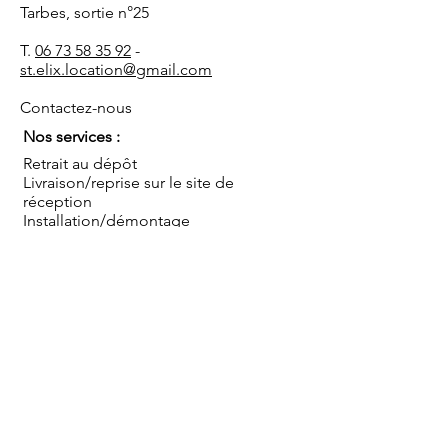
Tarbes, sortie n°25
T.
06 73 58 35 92
-
st.elix.location@gmail.com
Contactez-nous
Nos services :
Retrait au dépôt
Livraison/reprise sur le site de
réception
Installation/démontage
Coordination de l'événement
Conseils
Sauf mentions contraires, les prix s'entendent TTC
pour une mise à disposition au dépôt, hors mise en
place, montage et démontage, pour une journée
ou pour le week end (du vendredi après-midi au
lundi matin). Livraison et/ou installation par nos
soins en sus.
Blog