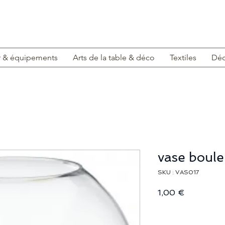
r & équipements
Arts de la table & déco
Textiles
Déc
vase boule
SKU : VAS017
Prix
1,00 €