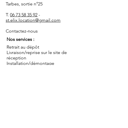
Tarbes, sortie n°25
T.
06 73 58 35 92
-
st.elix.location@gmail.com
Contactez-nous
Nos services :
Retrait au dépôt
Livraison/reprise sur le site de
réception
Installation/démontage
Coordination de l'événement
Conseils
Sauf mentions contraires, les prix s'entendent TTC
pour une mise à disposition au dépôt, hors mise en
place, montage et démontage, pour une journée
ou pour le week end (du vendredi après-midi au
lundi matin). Livraison et/ou installation par nos
soins en sus.
Blog