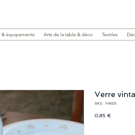
r & équipements
Arts de la table & déco
Textiles
Déc
Verre vint
SKU : VAISS
Prix
0,85 €