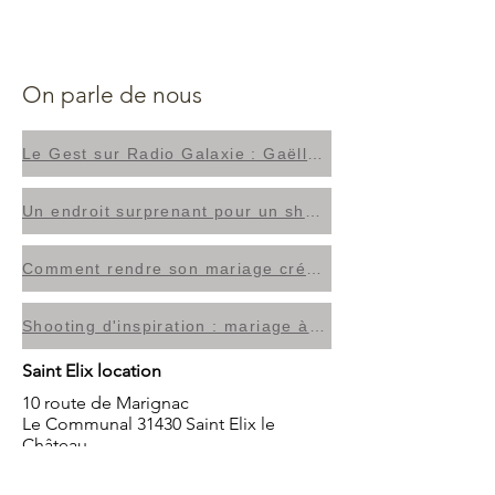
On parle de nous
Le Gest sur Radio Galaxie : Gaëlle vous accompagne dans tous vos événements avec Saint Elix Location !
Un endroit surprenant pour un shooting mariage, La Petite République
Comment rendre son mariage créatif, La dépêche du Midi
Shooting d'inspiration : mariage à Poudlard par Créamariage
Saint Elix location
10 route de Marignac
Le Communal 31430 Saint Elix le
Château
Accès via A64 sur autoroute Toulouse
Tarbes, sortie n°25