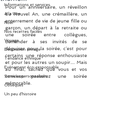
Informations et services
Pour un anniversaire, un réveillon 
A la Une
du Nouvel An, une crémaillère, un 
enterrement de vie de jeune fille ou 
Noël
garçon, un départ à la retraite ou 
Nos recettes faciles
une soirée entre collègues, 
Voyage
demander à ses invités de se 
déguiser pour la soirée, c’est pour 
Décoration vintage
certains une réponse enthousiaste 
Tendance ethnique
et pour les autres un soupir… Mais 
Evénement éco-responsable
au final, sachez que vous et vos 
convives passerez une soirée 
Services personnalisés
mémorable.
Obsèques
Un peu d'histoire