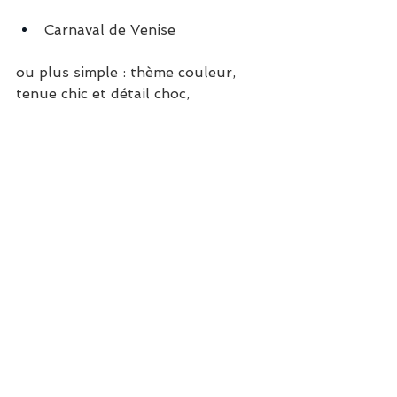
Carnaval de Venise
ou plus simple : thème couleur, 
tenue chic et détail choc, 
N’hésitez pas à consulter notre site 
pour des accessoires, décorations, 
vaisselle
Louez les accessoires et la 
décoration qui vous manquent, 
demandez à vos invités de faire 
preuve d’imagination, en réalisant 