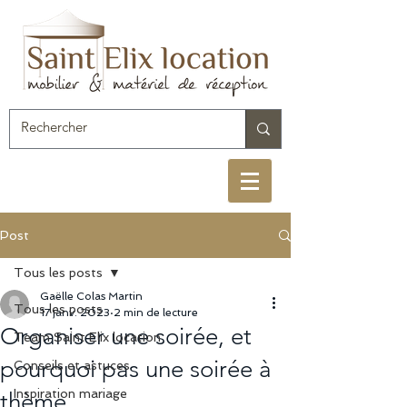
Post
Tous les posts
Gaëlle Colas Martin
Tous les posts
17 janv. 2023
2 min de lecture
Organiser une soirée, et
Team Saint Elix location
pourquoi pas une soirée à
Conseils et astuces
Inspiration mariage
thème...