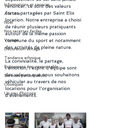
Informations et services
renoncer, ce sont des valeurs 
fortes partagées par Saint Elix 
A la Une
location. Notre entreprise a choisi 
Noël
de réunir plusieurs pratiquants 
Nos recettes faciles
autour de la même passion 
Voyage
commune du sport et notamment 
des activités de pleine nature. 
Décoration vintage
Tendance ethnique
La convivialité, le partage, 
Evénement éco-responsable
l'émotion, l'esprit d'équipe sont 
des valeurs que nous souhaitons 
Services personnalisés
véhiculer au travers de nos 
Obsèques
locations pour l'organisation 
Un peu d'histoire
d'évènements. 