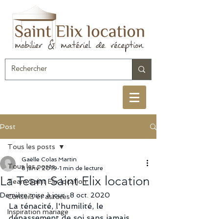
Post
Tous les posts
Gaëlle Colas Martin
Tous les posts
8 janv. 2019
1 min de lecture
La Team Saint Elix location
Team Saint Elix location
Dernière mise à jour :
8 oct. 2020
Conseils et astuces
La ténacité, l'humilité, le 
Inspiration mariage
dépassement de soi sans jamais 