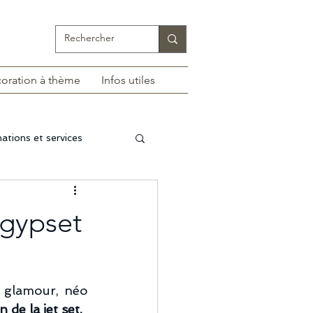
oration à thème
Infos utiles
ations et services
thnique
 gypset
 glamour, néo 
 de la jet set.