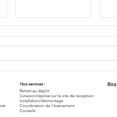
"Fête de l'effet avec nos
Et si
packs décoration !"
une 
Nos services :
Blog
Retrait au dépôt
Livraison/reprise sur le site de réception
Installation/démontage
use
Coordination de l'événement
Conseils