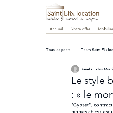
Accueil
Notre offre
Mobilie
Tous les posts
Team Saint Elix lo
Gaëlle Colas Mart
A la Une
Noël
Nos recet
Le style
Evénement éco-responsable
: « le mo
"Gypset", contrac
hippies chics), est 