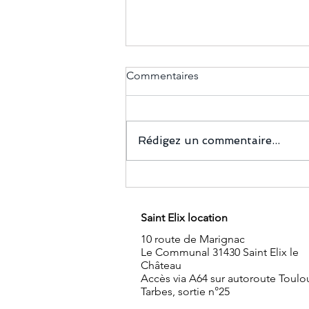
Commentaires
Rédigez un commentaire...
Organiser une soirée sur le
thème "Emily in Paris"
Saint Elix location
10 route de Marignac
Le Communal 31430 Saint Elix le
Château
Accès via A64 sur autoroute Toulo
Tarbes, sortie n°25