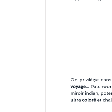
On privilégie dans 
voyage... 
Patchwork
miroir indien, poter
ultra coloré
 et cha