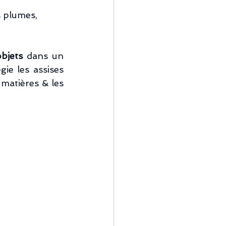
s plumes,
bjets 
dans un 
et les tissus bariolés, on privilégie les assises 
 matières & les 