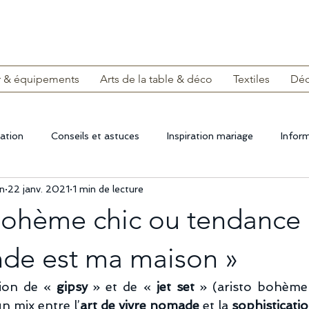
r & équipements
Arts de la table & déco
Textiles
Déc
cation
Conseils et astuces
Inspiration mariage
Inform
in
22 janv. 2021
1 min de lecture
tes faciles
Voyage
Décoration vintage
Tendance e
 bohème chic ou tendance
Services personnalisés
Obsèques
Un peu d'histoire
nde est ma maison »
tion de «
 gipsy
 » et de «
 jet set
 » (aristo bohème
un mix entre l’
art de vivre nomade
 et la 
sophistication